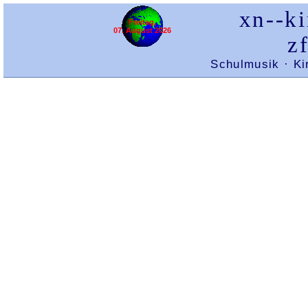
xn--k
Freitag,
07. August 2026
z
Schulmusik · K